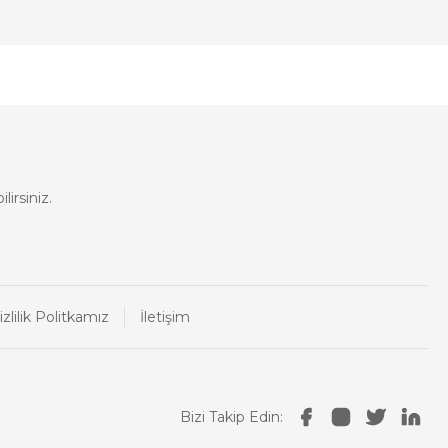
lirsiniz.
izlilik Politkamız
İletişim
Bizi Takip Edin: