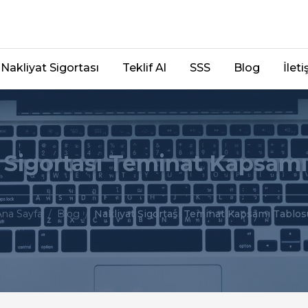
Nakliyat Sigortası
Teklif Al
SSS
Blog
İlet
 Sigortası Teminat Kapsam
Ana Sayfa
/
Blog
/
Nakliyat Sigortası Teminat Kapsamı Tablos