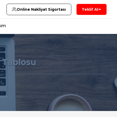
Online Nakliyat Sigortası
Teklif Al
işim
ı Tablosu
u